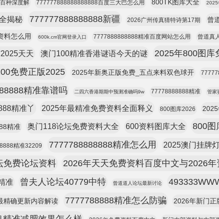
800TK图库大全
度百种深度解
777777888888888888百度三大巴怎么用
20
777777888888888新疆
全揭秘
曾
2026广州传真猜特诗第17期
费资料怎么用
7777888888888精准百度网站怎么用
曾道真
600k.cm官网登录入口
2025年800图
025天天
澳门100精准香港谜语今天的谜
00免费正版2025
2025年新奥正版免费_五点来料双色球开
7777
8888888精准靠谱吗
77778888888精准
二四六香港期期中预测准确吗9w
管家
8888精准丫
2025年最精准免费资料全面释义
20
800图库2026
800
奥门118论坛免费资料大全
600资料图库大全
888精准
7777788888888精准怎么用
2025澳门挂牌
88888精准32209
坛免费论坛资料
2026年天天免费资料百度中文与2026
曾夫人论坛40779中特
493333
精准
曾道道人论坛最新讨论
7777788888精准怎么防骗
最精确更新内容解读
2026年新门