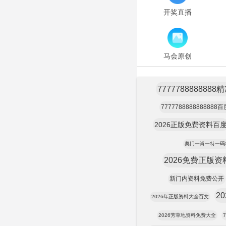
开奖直播
马会原创
77777888888
7777788888888888
2026正版免费资料百
奥门一肖一特一码
2026免费正版资
新门内资料免费公开
2
2026年正版资料大全百文
2026芳草地资料免费大全