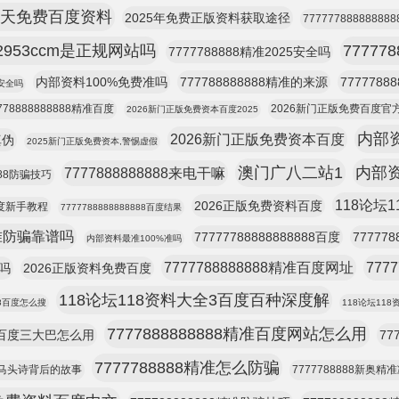
年天天免费百度资料
2025年免费正版资料获取途径
7777778888888
953ccm是正规网站吗
77777
7777788888精准2025安全吗
内部资料100%免费准吗
777788888888精准的来源
777778
度安全吗
778888888888精准百度
2026新门正版免费百度官方
2026新门正版免费资本百度2025
内部
2026新门正版免费资本百度
真伪
2025新门正版免费资本,警惕虚假
澳门广八二站1
内部资
7777888888888来电干嘛
8888防骗技巧
118论坛
2026正版免费资料百度
准百度新手教程
7777788888888888百度结果
精准防骗靠谱吗
77777788888888888百度
77777
内部资料最准100%准吗
7777788888888精准百度网址
777
吗
2026正版资料免费百度
118论坛118资料大全3百度百种深度解
888百度怎么搜
118论坛11
7777888888888精准百度网站怎么用
888百度三大巴怎么用
77
7777788888精准怎么防骗
WW马头诗背后的故事
7777788888新奥