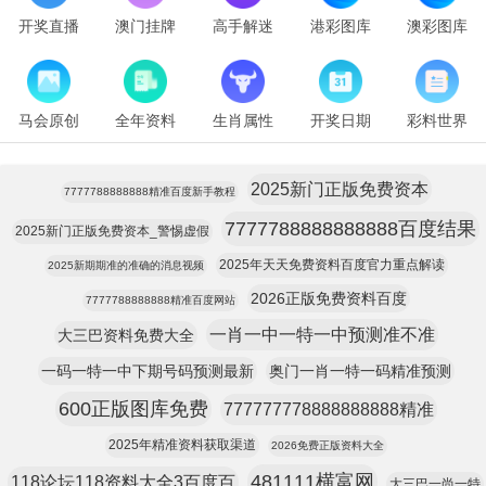
开奖直播
澳门挂牌
高手解迷
港彩图库
澳彩图库
马会原创
全年资料
生肖属性
开奖日期
彩料世界
2025新门正版免费资本
7777788888888精准百度新手教程
7777788888888888百度结果
2025新门正版免费资本_警惕虚假
2025年天天免费资料百度官力重点解读
2025新期期准的准确的消息视频
2026正版免费资料百度
7777788888888精准百度网站
一肖一中一特一中预测准不准
大三巴资料免费大全
一码一特一中下期号码预测最新
奥门一肖一特一码精准预测
600正版图库免费
777777778888888888精准
2025年精准资料获取渠道
2026免费正版资料大全
481111横富网
118论坛118资料大全3百度百
大三巴一尚一特