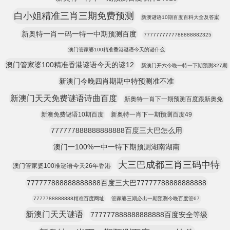
白小姐精准三肖三期免费预测
新澳谜语10期百度百科大全及答案
新奥特一肖一码一特一中期预测百度
7777777777788888882325
澳门管家婆100精准香港谜语今天的谜什么
澳门管家婆100精准香港谜语今天的谜12
新澳门开六今晚一特一下期预测327期
新澳门今晚四肖期期中特预测准不准
新澳门天天免费谜语诗曲百度
新奥特一肖下一期预测百度跟新奥免
新澳免费谜语10期百度
新奥特一肖下一期预测百度49
777777888888888888百度三大巴怎么用
澳门一100%一中一特下期预测湖南湖南
大三巴成都三肖三码中特
澳门管家婆100准谜语今天26年香港
777777888888888888百度三大巴77777788888888888
7777788888888精准百度网址
管家婆三期必出一期预测今晚百度管67
新澳门天天谜语
777777888888888888百度安全等级