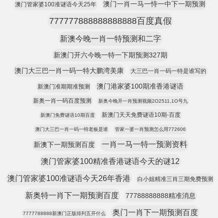
澳门一肖一马一恃一中下一期预测
澳门管家婆100准谜语今天25年
777777888888888888百度真假
新澳今晚一肖一特预测和二字
新澳门开六今晚一特一下期预测327期
澳门大三巴一肖一码一特大鹏湾美康
大三巴一肖一码一特是谁写的
澳门港家婆100期准香港谜语
新澳门准期期准预测
新奥一肖一码百度预测
新奥今晚开一肖预测视频2O2511,1O号九
新澳门天天免费谜语10期-百度
新澳门免费谜语10期百度
澳门大三巴一肖一码一特老板是谁
管家一婆一肖预测怎么用772606
一肖一马一特一预测资料
新澳下一期预测百度
澳门管家婆100精准香港谜语今天的谜12
澳门管家婆100准谜语今天26年香港
白小姐精准三肖三期免费预测
新奥特一肖下一期预测百度
77788888888精准消息
奥门一肖下一期预测百度
7777788888新澳门正版排列五开什么