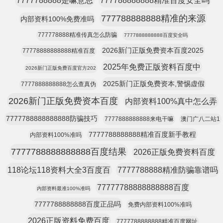
7777788888是嘛意思
777788888888精准百度安全吗
777788888888精准的来源
内部资料100%免费准吗
777778888精准传真怎么防骗
7777888888888百度安全吗
2026新门正版免费资本百度2025
77778888888888精准百度
2025年免费正版资料百度中
2026新门正版免费百度官方202
2025新门正版免费资本,警惕虚假
7777888888888怎么查真伪
2026新门正版免费资本百度
内部资料100%真中怎么弄
7777788888888888防骗技巧
7777888888888来电干嘛
澳门广八二站1
7777788888888精准百度新手教程
内部资料100%准吗
7777788888888888百度结果
2026正版免费资料百度
118论坛118资料大全3百度百
7777788888精准防骗靠谱吗
77777788888888888百度
内部资料最准100%准吗
7777788888888百度正品吗
免费内部资料100%准吗
2026正版资料免费百度
7777788888888精准百度网址