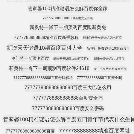
管家婆100精准谜语怎么解百度你全家
777777888888888888百度安全等级
新奥特一肖下一期预测百度跟新奥免
7777788888888精准百度新手教程
新澳门天天免费谜语四七百度
新澳天天谜语10期百度百科大全
新澳门免费谜语10期百度4
奥门特一期预测百度
新澳天天谜语10期百度百科
新澳免费谜语10期百度
新奥特一肖下一期预测百度软件24618
大三巴免费资料大全百度
777777888888888888百度号码解析
7777788888888百度安全吗
777777888888888888百度三大巴怎么用
77777788888888888百度安全吗
7777788888888888百度安全密码
管家婆100精准谜语怎么解百度五四青年节代表什么生
7777788888888精准百度网址
77777788888888888百度