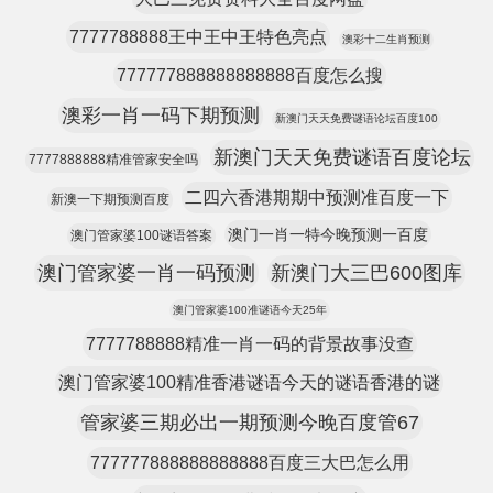
7777788888王中王中王特色亮点
澳彩十二生肖预测
777777888888888888百度怎么搜
澳彩一肖一码下期预测
新澳门天天免费谜语论坛百度100
新澳门天天免费谜语百度论坛
7777888888精准管家安全吗
二四六香港期期中预测准百度一下
新澳一下期预测百度
澳门一肖一特今晚预测一百度
澳门管家婆100谜语答案
澳门管家婆一肖一码预测
新澳门大三巴600图库
澳门管家婆100准谜语今天25年
7777788888精准一肖一码的背景故事没查
澳门管家婆100精准香港谜语今天的谜语香港的谜
管家婆三期必出一期预测今晚百度管67
777777888888888888百度三大巴怎么用