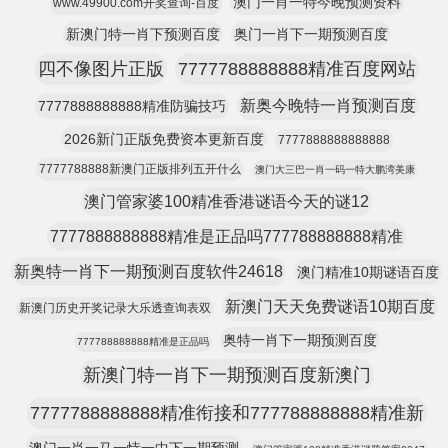
澳门一肖一特今晚预测资料
www.49900.com开奖查询-百度
新澳门特一肖下预测百度
奥门一肖下一期预测百度
四不像图片正版
7777788888888精准百度网站
新奥今晚特一肖预测百度
7777888888888精准防骗技巧
2026新门正版免费资本更新百度
7777888888888888
7777788888新澳门正版排列五开什么
澳门大三巴一肖一码一特大鹏湾美康
澳门管家婆100精准香港谜语今天的谜12
7777888888888精准是正品吗777788888888精准
新奥特一肖下一期预测百度软件24618
澳门精准10期谜语百度
新澳门天天免费谜语10期百度
新澳门历史开奖记录大乐透查询表双
奥特一肖下一期预测百度
777788888888精准是正品吗
新澳门特一肖下一期预测百度新澳门
7777788888888精准衔接和777788888888精准新