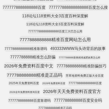
7777778888888888百度
777777888888888888百度怎么搜
118论坛118资料大全3百度百种深度解
118论坛118资料大全3百度百料深度解
777777888888888888百度三大巴怎么用
7777888888888精准百度网站怎么用
493333WWW马头诗背后的故事
7777888888888精准靠谱吗
7777788888精准怎么防骗
7777788888新奥精准减肥效果怎么样
2026年免费资料百度中文
777788888888精准防骗技巧
777788888888精准是正品吗
芳草地资料免费正版大全百度
2025年天免费资料百度
7777788888888888百度
2026年免费资料百度
2026年天天免费资料百度官方
2026全年免费资料查询百度
7777788888888百度安全吗
7777788888888百度靠谱吗
77778888888精准正品吗