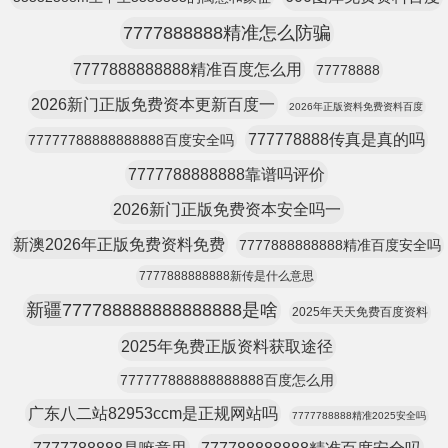
7777888888精准怎么防骗
7777888888888精准百度怎么用
77778888
2026新门正版免费资本更新百度一
2026年正版资料免费资料百度
777778888传真是真的吗
77777788888888888百度安全吗
7777788888888靠谱吗评价
2026新门正版免费资本安全吗一
新澳2026年正版免费资料免费
7777888888888精准百度安全吗
7777888888888新传是什么意思
新疆777788888888888888是啥
2025年天天免费百度资料
2025年免费正版资料获取途径
777777888888888888百度怎么用
广东八二站82953ccm是正规网站吗
7777788888精准2025安全吗