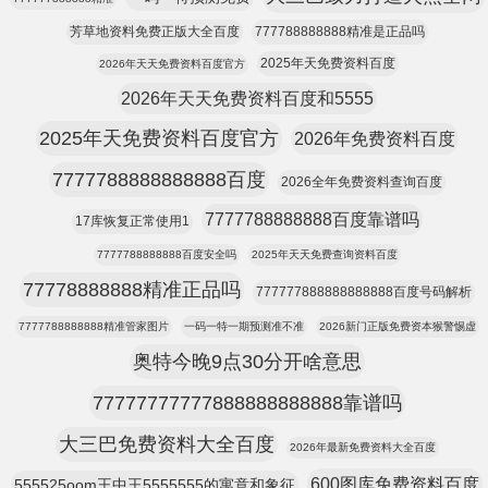
芳草地资料免费正版大全百度
777788888888精准是正品吗
2025年天免费资料百度
2026年天天免费资料百度官方
2026年天天免费资料百度和5555
2025年天免费资料百度官方
2026年免费资料百度
7777788888888888百度
2026全年免费资料查询百度
7777788888888百度靠谱吗
17库恢复正常使用1
7777788888888百度安全吗
2025年天天免费查询资料百度
77778888888精准正品吗
777777888888888888百度号码解析
7777788888888精准管家图片
一码一特一期预测准不准
2026新门正版免费资本猴警惕虚
奥特今晚9点30分开啥意思
77777777777888888888888靠谱吗
大三巴免费资料大全百度
2026年最新免费资料大全百度
600图库免费资料百度
555525oom王中王5555555的寓意和象征