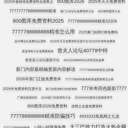
800图库2026
2025年天天免费资料
2025年最精准免费资料全面释义
77777777888888888精准
奥门118论坛免费资料大全
600资料图库大全
800图库免费资料2025
7777888888888精准32209
7777788888888精准怎么用
2025澳门挂牌灯牌免费吗
金牛网论坛免费论坛资料
2026年天天免费资料百度中文与2026年资料免费领
曾夫人论坛40779中特
曾道资料大全免费最精准
曾道道人论坛最新讨论
493333WWW马头诗背后的故事
新门内部最精确更新内容解读
7777788888精准怎么防骗
2026年新门正版免费资本
7777788888新奥精准减肥效果怎么样
777米奇四色眼影7777
2026年免费资料百度中文
新门内部资料与内部资料
广洲传真猜特诗
2026新门内部资料大全
2026年800图库正版最新章节
800图库2026免费资料
挂牌之全篇免费资料
777788888888精准防骗技巧
4933333凤凰网之九龙
大三巴致力打造火热全网
一码一特预测免费
777777888888精准