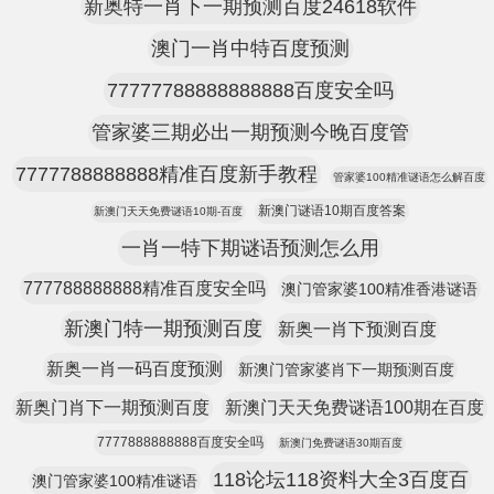
新奥特一肖下一期预测百度24618软件
澳门一肖中特百度预测
77777788888888888百度安全吗
管家婆三期必出一期预测今晚百度管
7777788888888精准百度新手教程
管家婆100精准谜语怎么解百度
新澳门谜语10期百度答案
新澳门天天免费谜语10期-百度
一肖一特下期谜语预测怎么用
777788888888精准百度安全吗
澳门管家婆100精准香港谜语
新澳门特一期预测百度
新奥一肖下预测百度
新奥一肖一码百度预测
新澳门管家婆肖下一期预测百度
新奥门肖下一期预测百度
新澳门天天免费谜语100期在百度
7777888888888百度安全吗
新澳门免费谜语30期百度
118论坛118资料大全3百度百
澳门管家婆100精准谜语