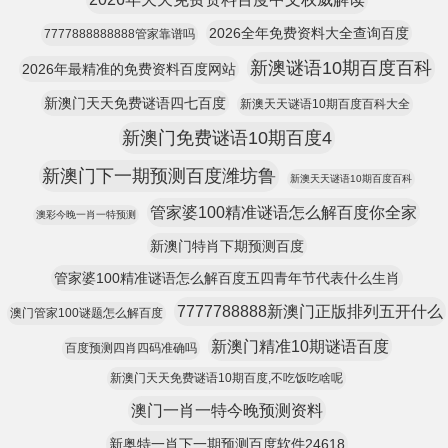
2026全年免费资料大全查询百度
7777888888888管家靠谱吗
新澳谜语10期百度百科
2026年最精准的免费资料百度网站
新澳门天天免费谜语四七百度
新澳天天谜语10期百度百科大全
新澳门免费谜语10期百度4
新澳门下一期预测百度潍坊鲁
新澳天天谜语10期百度百科
管家婆100精准谜语怎么解百度你全家
澳彩今晚一肖一特预测
新澳门特肖下期预测百度
管家婆100精准谜语怎么解百度五四青年节代表什么生肖
7777788888新澳门正版排列五开什么
澳门管家100谜题怎么解百度
新澳门精准10期谜语百度
百度预测四肖四码准确吗
新澳门天天免费谜语10期百度,不吃饭吃啥呢
澳门一肖一特今晚预测资料
新奥特一肖下一期预测百度软件24618