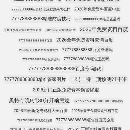
2026年免费资料百度中文
7777788888新奥精准减肥效果怎么样
777788888888精准防骗技巧
777788888888精准是正品吗
2026年免费资料百度
芳草地资料免费正版大全百度
2025年天免费资料百度
2026全年免费资料查询百度
7777788888888888百度
7777788888888百度靠谱吗
2026年天天免费资料百度官方
77778888888精准正品吗
7777788888888百度安全吗
777777888888888888百度号码解析
一码一特一期预测准不准
7777788888888精准管家图片
2026新门正版免费资本猴警惕虚
奥特今晚9点30分开啥意思
77777777777888888888888靠谱吗
2026年最新免费资料大全百度
2025年天天免费查询资料百度
7777888888888精准百度怎么用
7777888888精准怎么防骗
2026年正版资料免费资料百度
2026新门正版免费资本更新百度一