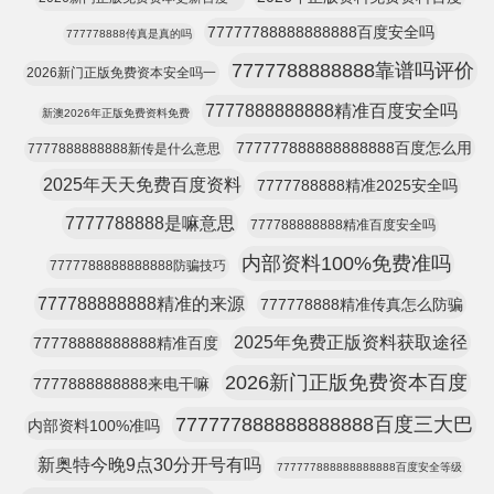
77777788888888888百度安全吗
777778888传真是真的吗
7777788888888靠谱吗评价
2026新门正版免费资本安全吗一
7777888888888精准百度安全吗
新澳2026年正版免费资料免费
777777888888888888百度怎么用
7777888888888新传是什么意思
2025年天天免费百度资料
7777788888精准2025安全吗
7777788888是嘛意思
777788888888精准百度安全吗
内部资料100%免费准吗
7777788888888888防骗技巧
777788888888精准的来源
777778888精准传真怎么防骗
2025年免费正版资料获取途径
77778888888888精准百度
2026新门正版免费资本百度
7777888888888来电干嘛
777777888888888888百度三大巴
内部资料100%准吗
新奥特今晚9点30分开号有吗
777777888888888888百度安全等级