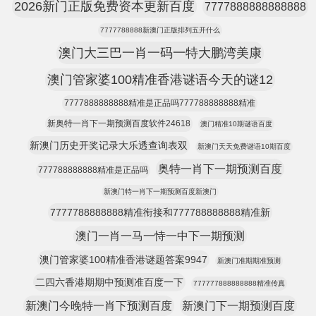
2026新门正版免费资本更新百度
7777888888888888
7777788888新澳门正版排列五开什么
澳门大三巴一肖一码一特大鹏湾美康
澳门管家婆100精准香港谜语今天的谜12
7777888888888精准是正品吗777788888888精准
新奥特一肖下一期预测百度软件24618
澳门精准10期谜语百度
新澳门历史开奖记录大乐透查询表双
新澳门天天免费谜语10期百度
奥特一肖下一期预测百度
777788888888精准是正品吗
新澳门特一肖下一期预测百度新澳门
7777788888888精准衔接和777788888888精准新
澳门一肖一马一恃一中下一期预测
澳门管家婆100精准香港谜题答案9947
新澳门准期期准预测
二四六香港期期中预测准百度一下
777777888888888精准传真
新澳门今晚特一肖下预测百度
新澳门下一期预测百度