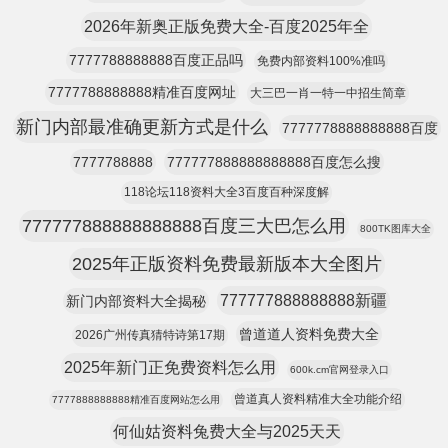
2026年新奥正版免费大全-百度2025年全
7777788888888百度正品吗
免费内部资料100%准吗
7777788888888精准百度网址
大三巴一肖一特一中招生简章
新门内部最准确更新方式是什么
7777778888888888百度
7777788888
777777888888888888百度怎么搜
118论坛118资料大全3百度百种深度解
777777888888888888百度三大巴怎么用
800TK图库大全
2025年正版资料免费最新版本大全图片
777777888888888新疆
新门内部资料大全揭秘
曾道道人资料免费大全
2026广州传真猜特诗第17期
2025年新门正免费资料怎么用
600k.cm官网登录入口
曾道真人资料精准大全功能介绍
7777888888888精准百度网站怎么用
何仙姑资料兔费大全与2025天天