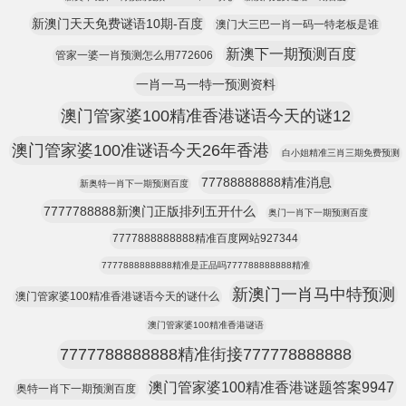
新澳门天天免费谜语10期-百度
澳门大三巴一肖一码一特老板是谁
新澳下一期预测百度
管家一婆一肖预测怎么用772606
一肖一马一特一预测资料
澳门管家婆100精准香港谜语今天的谜12
澳门管家婆100准谜语今天26年香港
白小姐精准三肖三期免费预测
77788888888精准消息
新奥特一肖下一期预测百度
7777788888新澳门正版排列五开什么
奥门一肖下一期预测百度
7777888888888精准百度网站927344
7777888888888精准是正品吗777788888888精准
新澳门一肖马中特预测
澳门管家婆100精准香港谜语今天的谜什么
澳门管家婆100精准香港谜语
7777788888888精准街接777778888888
澳门管家婆100精准香港谜题答案9947
奥特一肖下一期预测百度