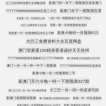
新奥门特一肖下一期预测百度老澳门
大三巴的资料免费大全虎略龙韬
新奥门肖下一期预测百度
777777888888888888百度三大巴
一码一特一期预测准不准天下风云
官家婆一肖一马预测怎么用
管家一婆一肖谁预测坐收渔利
大巴三免费资料大全百度
新奥今晚特一肖预测A1S
管家婆一中一特预测桃花羊红公子醉
大巴三免费资料大全百度网盘
澳门管家婆100精准香港谜好天天徐州
7777788888精准传真解析112.7777788888
澳门管家婆100准谜语今天25年
澳门一肖一马一恃一中下一期预测
777777888888888888百度真假
新澳今晚一肖一特预测和二字
新澳门开六今晚一特一下期预测327期
大三巴一肖一码一特是谁写的
澳门大三巴一肖一码一特大鹏湾美康
新澳门准期期准预测
新奥一肖一码百度预测
澳门港家婆100期准香港谜语
新奥今晚开一肖预测视频2O2511,1O号九
新澳门免费谜语10期百度