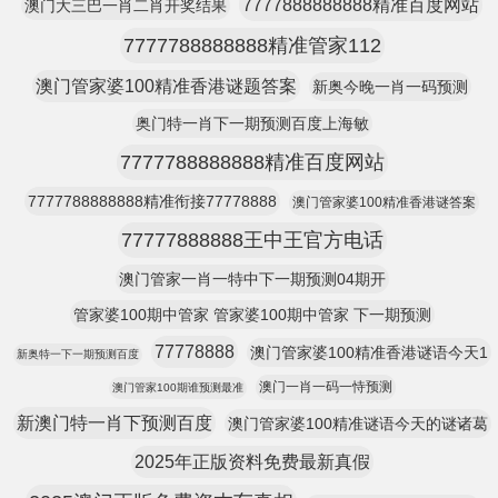
7777888888888精准百度网站
澳门大三巴一肖二肖开奖结果
7777788888888精准管家112
澳门管家婆100精准香港谜题答案
新奥今晚一肖一码预测
奥门特一肖下一期预测百度上海敏
7777788888888精准百度网站
7777788888888精准衔接77778888
澳门管家婆100精准香港谜答案
77777888888王中王官方电话
澳门管家一肖一特中下一期预测04期开
管家婆100期中管家 管家婆100期中管家 下一期预测
77778888
澳门管家婆100精准香港谜语今天1
新奥特一下一期预测百度
澳门一肖一码一恃预测
澳门管家100期谁预测最准
新澳门特一肖下预测百度
澳门管家婆100精准谜语今天的谜诸葛
2025年正版资料免费最新真假