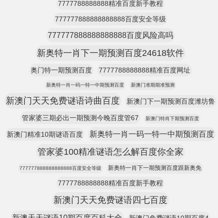
7777788888888精准百度新手教程
777777888888888888百度安全等级
777777888888888888百度风险高吗
新奥特一肖下一期预测百度24618软件
奥门特一期预测百度
7777788888888精准百度网址
新奥特一肖一码一特一中期预测百度
新澳门准期期准预测
新澳门天天免费谜语诗曲百度
新澳门下一期预测百度潍坊鲁
管家婆三期必出一期预测今晚百度管67
新澳门特肖下期预测百度
新奥特一肖一码一特一中期预测百度
新澳门精准10期谜语百度
管家婆100精准谜语怎么解百度你全家
新奥特一肖下一期预测百度跟新奥免
777777888888888888百度安全等级
7777788888888精准百度新手教程
新澳门天天免费谜语四七百度
新澳天天谜语10期百度百科大全