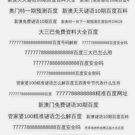
新澳门免费谜语10期百度4
奥门特一期预测百度
新澳天天谜语10期百度百科
新澳免费谜语10期百度
新奥特一肖下一期预测百度软件24618
大三巴免费资料大全百度
777777888888888888百度号码解析
7777788888888百度安全吗
777777888888888888百度三大巴怎么用
77777788888888888百度安全吗
7777788888888888百度安全密码
管家婆100精准谜语怎么解百度五四青年节代表什么生肖
7777788888888精准百度网址
77777788888888888百度
新澳门免费谜语30期百度
管家婆100精准谜语怎么解百度
新澳谜语10期百度百科
7777788888888888百度安全吗
芳草地资料免费正版大全百度