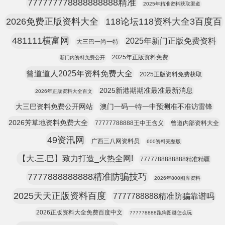
777777778888888888精准
2025年精准资料获取渠道
2026免费正版资料大全
118论坛118资料大全3百度百
481111横富网
2025年新门正版免费资料
大三巴一尚一特
2025年正版资料免费
新门内资料免费公开
曾道道人2025年资料免费大全
2025正版资料免费获取
2025新港期期准最准最新消息
2026年正版资料大全百文
大三巴资料免费公开网站
澳门一码一特一中预测准不准访雷锋
2026芳草地资料免费大全
77777788888王中王含义
曾道内部资料大全
49资汛网
广西三八网资料员
600资料完整版
【大.三.巴】致力打造_火热全网!
7777788888888精准精疆
7777888888888精准防骗技巧
2026年800图库资料
2025天天正版资料百度
7777788888精准防骗靠谱吗
2026正版资料大全免费百度中文
777778888跑狗图谜怎么玩