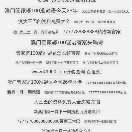
澳门管家婆100准谜语今天25年
大三巴的资料免费大全一同新门天天
澳大三巴的资料免费大全
澳门大三巴一肖二码的坐井观天
7777788888888精准新官家
澳门大三巴一肖二肖开奖结果
澳门管家婆100谜语答案头码诗
管家婆100精准谜题怎么解百度
新澳门免费谜语20期百度
澳门大三巴一肖一码
新奥门特一肖下预测百度
澳门精准资料10期谜语百度
www.49900.com开奖查询-百度免.
澳门管家婆100准谜语今天26年香港
7777888888888888精准传情
新奥一肖一期预测
管家婆100精准谜语怎么解百度
777777888888888888百度
大三巴的资料免费大全虎略龙韬
新奥门特一肖下一期预测百度老澳门
777777888888888888百度三大巴
新奥门肖下一期预测百度
官家婆一肖一马预测怎么用