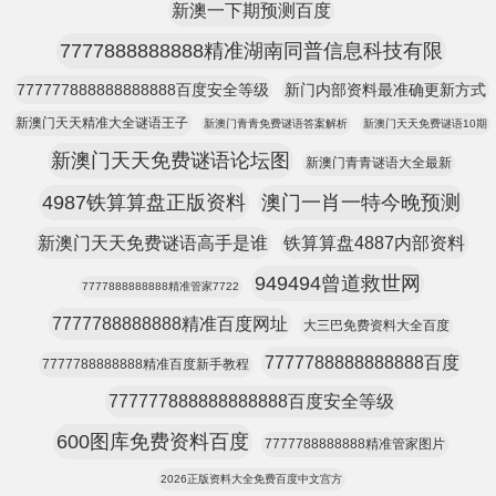
新澳一下期预测百度
7777888888888精准湖南同普信息科技有限
777777888888888888百度安全等级
新门内部资料最准确更新方式
新澳门天天精准大全谜语王子
新澳门青青免费谜语答案解析
新澳门天天免费谜语10期
新澳门天天免费谜语论坛图
新澳门青青谜语大全最新
4987铁算算盘正版资料
澳门一肖一特今晚预测
新澳门天天免费谜语高手是谁
铁算算盘4887内部资料
949494曾道救世网
7777888888888精准管家7722
7777788888888精准百度网址
大三巴免费资料大全百度
7777788888888888百度
7777788888888精准百度新手教程
777777888888888888百度安全等级
600图库免费资料百度
7777788888888精准管家图片
2026正版资料大全免费百度中文宫方