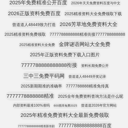
2025年免费精准公开百度
2026年天天免费资料百度与中文
2026正版资料免费百度
2025精准资料大全免费领取下载
2026芳草地免费资料大全
曾道道人48449致力打造
2025精准资料免费领取
7777788888888精准街接7777788888888
金牌谜语网站大全免费
2025精准资料大全免费
2025年正版资料免费下载入口图片
7777788888888888衔接
资料长期免费公开
三中三免费平码网
曾道道人48449开奖记录
2025新期期准的准确率
7777788888精准免传真
7777778888888精准
2025全年免费资料杳询方法是什么呢
内部资料最准100%准吗
曾道道2026年官方网站
600图库兔费2025
2025年精准免费资料大全最新免费领取
77777788888888888百度
7777788888888精准新传剧