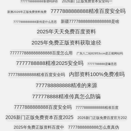
2026新门正版免费资本安全吗一
7777788888888靠谱吗评价
7777888888888精准百度安全吗
新澳2026年正版免费资料免费
新疆777788888888888888是啥
7777888888888新传是什么意思
2025年天天免费百度资料
2025年免费正版资料获取途径
777777888888888888百度怎么用
广东八二站82953ccm是正规网站吗
7777788888精准2025安全吗
7777788888是嘛意思
内部资料100%免费准吗
777788888888精准百度安全吗
777788888888精准的来源
777778888精准传真怎么防骗
7777888888888百度安全吗
77778888888888精准百度
2026新门正版免费资本百度2025
2026新门正版免费百度官方202
2025年免费正版资料百度中
7777888888888怎么查真伪