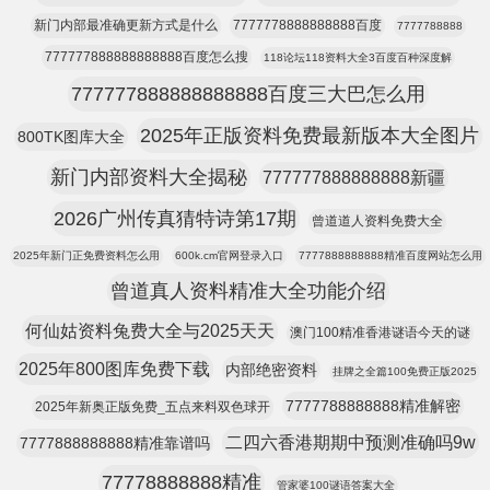
新门内部最准确更新方式是什么
7777778888888888百度
7777788888
777777888888888888百度怎么搜
118论坛118资料大全3百度百种深度解
777777888888888888百度三大巴怎么用
2025年正版资料免费最新版本大全图片
800TK图库大全
新门内部资料大全揭秘
777777888888888新疆
2026广州传真猜特诗第17期
曾道道人资料免费大全
2025年新门正免费资料怎么用
600k.cm官网登录入口
7777888888888精准百度网站怎么用
曾道真人资料精准大全功能介绍
何仙姑资料兔费大全与2025天天
澳门100精准香港谜语今天的谜
2025年800图库免费下载
内部绝密资料
挂牌之全篇100免费正版2025
7777788888888精准解密
2025年新奥正版免费_五点来料双色球开
二四六香港期期中预测准确吗9w
7777888888888精准靠谱吗
77778888888精准
管家婆100谜语答案大全