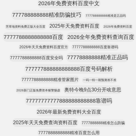
2026年免费资料百度中文
777788888888精准防骗技巧
777788888888精准是正品吗
2025年天免费资料百度
芳草地资料免费正版大全百度
2026年免费资料百度
7777788888888888百度
2026全年免费资料查询百度
2026年天天免费资料百度官方
7777788888888百度靠谱吗
77778888888精准正品吗
7777788888888百度安全吗
777777888888888888百度号码解析
7777788888888精准管家图片
一码一特一期预测准不准
奥特今晚9点30分开啥意思
2026新门正版免费资本猴警惕虚
77777777777888888888888靠谱吗
2026年最新免费资料大全百度
2025年天天免费查询资料百度
7777888888精准怎么防骗
7777888888888精准百度怎么用