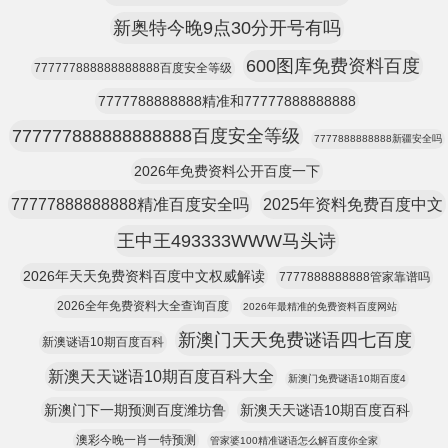
新奥特今晚9点30分开号有吗
600图库免费资料百度
777777888888888888百度安全等级
7777788888888精准和77777888888888
777777888888888888百度安全等级
7777888888888新疆安全吗
2026年免费资料公开百度一下
77777888888888精准百度安全吗
2025年资料免费百度中文
王中王493333WWW马头诗
2026年天天免费资料百度中文权威解读
7777888888888管家靠谱吗
2026全年免费资料大全查询百度
2026年最精准的免费资料百度网站
新澳门天天免费谜语四七百度
新澳谜语10期百度百科
新澳天天谜语10期百度百科大全
新澳门免费谜语10期百度4
新澳门下一期预测百度潍坊鲁
新澳天天谜语10期百度百科
澳彩今晚一肖一特预测
管家婆100精准谜语怎么解百度你全家