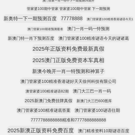
澳门管家一肖一特中下一期预测04期开
管家婆100期中管家 管家婆100期中管家 下一期预测
新奥特一下一期预测百度
77778888
澳门管家婆100精准香港谜语今天1
澳门一肖一码一恃预测
澳门管家100期谁预测最准
新澳门特一肖下预测百度
澳门管家婆100精准谜语今天的谜诸葛
2025年正版资料免费最新真假
2025澳门正版免费资本车真相
新澳今晚开一肖一特预测和神算子
澳门管家婆100精准香港谜好天天徐州科技有限公司
澳门大三巴一肖一码
澳管家婆100精准谜语82期
2025新澳门免费挂牌真假
新澳门大三巴600图库
澳门管家婆100精准谜底答案
澳门管家婆100谜语往期
7777788888888精准和7777888888888
2025新澳正版资科免费百度
澳门精准资料10期谜语百度