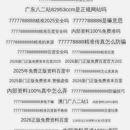
广东八二站82953ccm是正规网站吗
7777788888是嘛意思
7777788888精准2025安全吗
内部资料100%免费准吗
777788888888精准百度安全吗
777778888精准传真怎么防骗
777788888888精准的来源
7777888888888百度安全吗
77778888888888精准百度
2026新门正版免费百度官方202
2026新门正版免费资本百度2025
2025年免费正版资料百度中
7777888888888怎么查真伪
2025新门正版免费资本,警惕虚假
2026新门正版免费资本百度
内部资料100%真中怎么弄
7777788888888888防骗技巧
澳门广八二站1
7777888888888来电干嘛
内部资料100%准吗
7777788888888精准百度新手教程
7777788888888888百度结果
2026正版免费资料百度
118论坛118资料大全3百度百