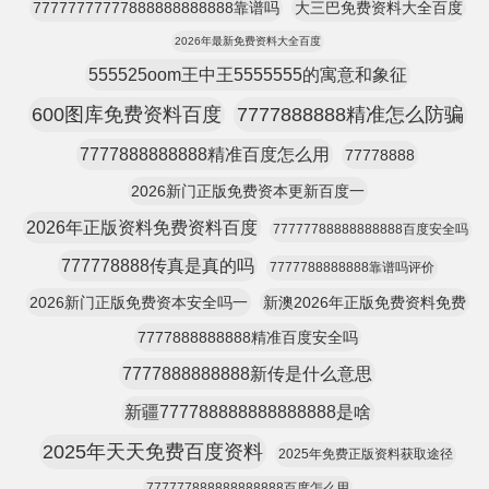
77777777777888888888888靠谱吗
大三巴免费资料大全百度
2026年最新免费资料大全百度
555525oom王中王5555555的寓意和象征
600图库免费资料百度
7777888888精准怎么防骗
7777888888888精准百度怎么用
77778888
2026新门正版免费资本更新百度一
2026年正版资料免费资料百度
77777788888888888百度安全吗
777778888传真是真的吗
7777788888888靠谱吗评价
2026新门正版免费资本安全吗一
新澳2026年正版免费资料免费
7777888888888精准百度安全吗
7777888888888新传是什么意思
新疆777788888888888888是啥
2025年天天免费百度资料
2025年免费正版资料获取途径
777777888888888888百度怎么用