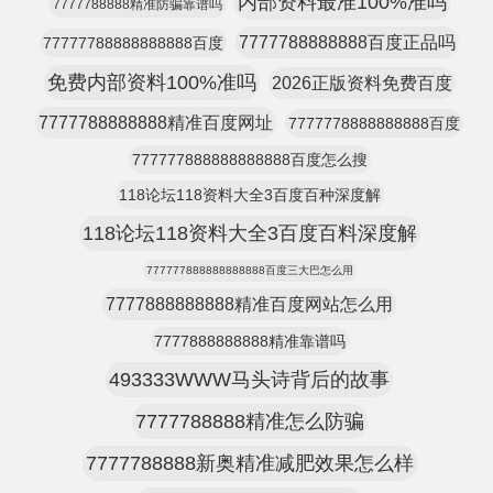
内部资料最准100%准吗
7777788888精准防骗靠谱吗
7777788888888百度正品吗
77777788888888888百度
免费内部资料100%准吗
2026正版资料免费百度
7777788888888精准百度网址
7777778888888888百度
777777888888888888百度怎么搜
118论坛118资料大全3百度百种深度解
118论坛118资料大全3百度百料深度解
777777888888888888百度三大巴怎么用
7777888888888精准百度网站怎么用
7777888888888精准靠谱吗
493333WWW马头诗背后的故事
7777788888精准怎么防骗
7777788888新奥精准减肥效果怎么样