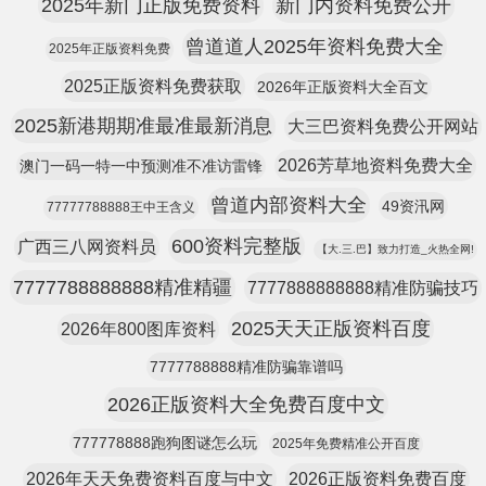
2025年新门正版免费资料
新门内资料免费公开
曾道道人2025年资料免费大全
2025年正版资料免费
2025正版资料免费获取
2026年正版资料大全百文
2025新港期期准最准最新消息
大三巴资料免费公开网站
2026芳草地资料免费大全
澳门一码一特一中预测准不准访雷锋
曾道内部资料大全
49资汛网
77777788888王中王含义
600资料完整版
广西三八网资料员
【大.三.巴】致力打造_火热全网!
7777788888888精准精疆
7777888888888精准防骗技巧
2025天天正版资料百度
2026年800图库资料
7777788888精准防骗靠谱吗
2026正版资料大全免费百度中文
777778888跑狗图谜怎么玩
2025年免费精准公开百度
2026年天天免费资料百度与中文
2026正版资料免费百度