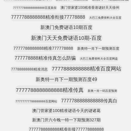
澳门管家婆100精准香港谜好天天徐州
777777888888888888百度真假
7777788888888精准衔接77778888
大巴三免费资料大全百度
新澳门免费谜语10期百度
新澳门天天免费谜语10期-百度
7777788888888精准777778888
新奥特一肖下一期预测百度
777778888精准传真怎么防骗
大巴三免费资料大全百度网盘
7777888888888精准百度网站
77788888888精准消息
新奥特一肖下一期预测百度49
7777788888888888精准传真
新奥一肖一码百度预测
7777788888888888传真白
77777777788888888百度网站
澳门管家婆100精准谜语今天的谜诸葛
新澳门开六今晚一特一下期预测327期
7777788888888精准街接777778888888