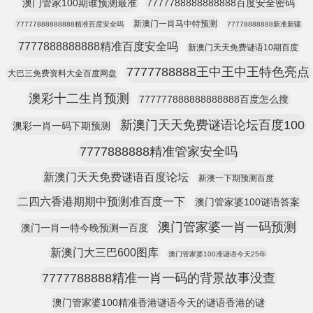
澳门管家100期谁预测最准
7777788888888888百度安全密码
新澳门一肖马中特预测
77777888888888精准百度安全吗
77778888888新准新疆
7777888888888精准百度安全吗
新澳门天天免费谜语10期百度
7777788888王中王中王特色亮点
大巴三免费资料大全百度网盘
澳彩十二生肖预测
777777888888888888百度怎么搜
新澳门天天免费谜语论坛百度100
澳彩一肖一码下期预测
7777888888精准管家安全吗
新澳门天天免费谜语百度论坛
新澳一下期预测百度
二四六香港期期中预测准百度一下
澳门管家婆100谜语答案
澳门管家婆一肖一码预测
澳门一肖一特今晚预测一百度
新澳门大三巴600图库
澳门管家婆100准谜语今天25年
7777788888精准一肖一码的背景故事没查
澳门管家婆100精准香港谜语今天的谜语香港的谜